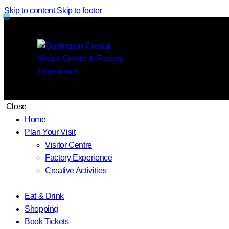
Skip to content
Skip to footer
Close
Home
Plan Your Visit
Visitor Centre
Factory Experience
Creative Activities
Eat & Drink
Shopping
Book Tickets